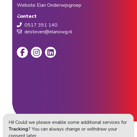
Website Elan Onderwijsgroep
Contact
0517 391 140
desteven@elanowg.nl
Hi! Could we please enable some additional services for
Tracking
? You can always change or withdraw your
Privacy statement
consent later.