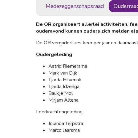
Medezeggenschapsraad
Ouderraa
De OR organiseert allerlei activiteiten, f
ouderavond kunnen ouders zich melden als
De OR vergadert zes keer per jaar en daarnaas
Oudergeleding
Astrid Riemersma
Mark van Dijk
Tjarda Hilverink
Tjarda Idzenga
Baukje Mol
Mirjam Altena
Leerkrachtengeleding
Jolanda Terpstra
Marco Jaarsma